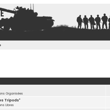
ce
e
ons Organisées
les Tripods"
ns Libres