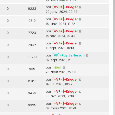
par
[=VF=]-Krieger
0
9223
29 janv. 2024, 09:42
par
[=VF=]-Krieger
0
9619
16 janv. 2024, 13:22
par
[=VF=]-Krieger
0
7723
15 nov. 2023, 20:33
par
[=VF=]-Krieger
0
7446
13 sept. 2023, 16:19
par
[VF]-Ray Jefferson
0
30210
07 sept. 2023, 23:11
par
tribal
0
9119
28 août 2023, 22:53
par
[=VF=]-Krieger
0
8786
14 juil. 2023, 18:27
par
[=VF=]-Krieger
0
9473
30 avr. 2023, 17:39
par
[=VF=]-Krieger
0
9325
02 mars 2023, 11:58