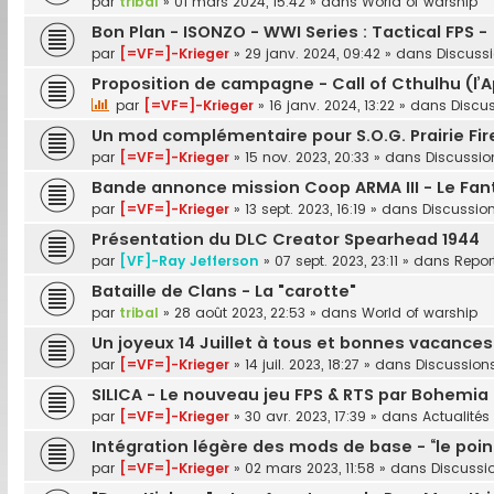
par
tribal
»
01 mars 2024, 15:42
» dans
World of warship
Bon Plan - ISONZO - WWI Series : Tactical FPS -
par
[=VF=]-Krieger
»
29 janv. 2024, 09:42
» dans
Discussi
Proposition de campagne - Call of Cthulhu (l’
par
[=VF=]-Krieger
»
16 janv. 2024, 13:22
» dans
Discus
Un mod complémentaire pour S.O.G. Prairie Fire 
par
[=VF=]-Krieger
»
15 nov. 2023, 20:33
» dans
Discussio
Bande annonce mission Coop ARMA III - Le Fa
par
[=VF=]-Krieger
»
13 sept. 2023, 16:19
» dans
Discussion
Présentation du DLC Creator Spearhead 1944
par
[VF]-Ray Jefferson
»
07 sept. 2023, 23:11
» dans
Repor
Bataille de Clans - La "carotte"
par
tribal
»
28 août 2023, 22:53
» dans
World of warship
Un joyeux 14 Juillet à tous et bonnes vacances
par
[=VF=]-Krieger
»
14 juil. 2023, 18:27
» dans
Discussions
SILICA - Le nouveau jeu FPS & RTS par Bohemia In
par
[=VF=]-Krieger
»
30 avr. 2023, 17:39
» dans
Actualités
Intégration légère des mods de base - “le point
par
[=VF=]-Krieger
»
02 mars 2023, 11:58
» dans
Discussio