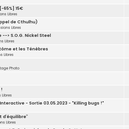
 [-65%] 15€
ons Libres
Appel de Cthulhu)
sions Libres
--> S.O.G. Nickel Steel
ns Libres
ntôme et les Ténèbres
s Libres
tage Photo
 !
 Libres
teractive - Sortie 03.05.2023 - "Killing bugs !"
 d’équilibre”
ns Libres