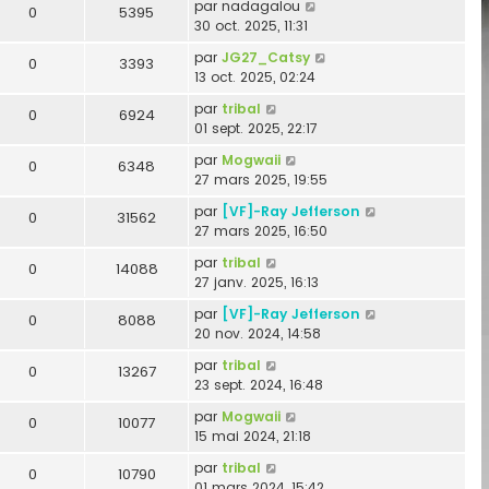
par
nadagalou
0
5395
30 oct. 2025, 11:31
par
JG27_Catsy
0
3393
13 oct. 2025, 02:24
par
tribal
0
6924
01 sept. 2025, 22:17
par
Mogwaii
0
6348
27 mars 2025, 19:55
par
[VF]-Ray Jefferson
0
31562
27 mars 2025, 16:50
par
tribal
0
14088
27 janv. 2025, 16:13
par
[VF]-Ray Jefferson
0
8088
20 nov. 2024, 14:58
par
tribal
0
13267
23 sept. 2024, 16:48
par
Mogwaii
0
10077
15 mai 2024, 21:18
par
tribal
0
10790
01 mars 2024, 15:42