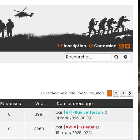
Inscription
Connexion
Recherche
Reche
La recherche a retourné 55 résultats
1
2
3
Suiva
Réponses
Vues
Dernier message
par
[VF]-Ray Jefferson
0
3991
31 mai 2026, 00:39
par
[=VF=]-Krieger
0
3260
19 mars 2026, 02:14