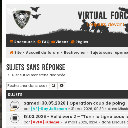
Virtual For
Toujours devant
Raccourcis
FAQ
Videos
Règles
Site
Accueil du forum
Rechercher
Sujets sans répons
Sujets sans réponse
Aller sur la recherche avancée
Rechercher
Recherche avancée
SUJETS
Samedi 30.05.2026 | Operation coup de poing
par
[VF]-Ray Jefferson
»
31 mai 2026, 00:39
» dans
Missi
18.03.2026 - Helldivers 2 – "Tenir la Ligne sous 
par
[=VF=]-Krieger
»
19 mars 2026, 02:14
» dans
Discussio