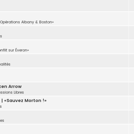
pérations Albany & Boston»
ns
lit sur Éveron»
alités
oken Arrow
ssions Libres
| «Sauvez Morton !»
s
es