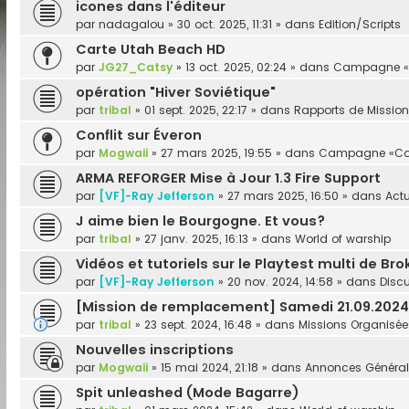
icones dans l'éditeur
par
nadagalou
»
30 oct. 2025, 11:31
» dans
Edition/Scripts
Carte Utah Beach HD
par
JG27_Catsy
»
13 oct. 2025, 02:24
» dans
Campagne «O
opération "Hiver Soviétique"
par
tribal
»
01 sept. 2025, 22:17
» dans
Rapports de Missio
Conflit sur Éveron
par
Mogwaii
»
27 mars 2025, 19:55
» dans
Campagne «Conf
ARMA REFORGER Mise à Jour 1.3 Fire Support
par
[VF]-Ray Jefferson
»
27 mars 2025, 16:50
» dans
Actu
J aime bien le Bourgogne. Et vous?
par
tribal
»
27 janv. 2025, 16:13
» dans
World of warship
Vidéos et tutoriels sur le Playtest multi de Br
par
[VF]-Ray Jefferson
»
20 nov. 2024, 14:58
» dans
Discu
[Mission de remplacement] Samedi 21.09.2024 
par
tribal
»
23 sept. 2024, 16:48
» dans
Missions Organisée
Nouvelles inscriptions
par
Mogwaii
»
15 mai 2024, 21:18
» dans
Annonces Général
Spit unleashed (Mode Bagarre)