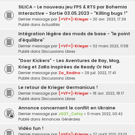
SILICA - Le nouveau jeu FPS & RTS par Bohemia
Interactive - Sortie 03.05.2023 - "Killing bugs !"
Dernier message par
[=VF=]-Krieger
«
30 avr. 2023, 17:39
Publié dans
Actualités
Intégration légère des mods de base - “le point
d’équilibre”
Dernier message par
[=VF=]-Krieger
«
02 mars 2023, 11:58
Publié dans
Discussions Libres
"Door Kickers" - Les Aventures de Ray, Mog,
Krieg et ZaRa inspirées de Ready Or Not
Dernier message par
Za_Radino
«
29 juil. 2022, 17:41
Publié dans
Discussions Libres
Le retour de Krieger Germanicus !
Dernier message par
[=VF=]-Krieger
«
18 avr. 2022, 18:17
Publié dans
Discussions Libres
Annonce concernant le conflit en Ukraine
Dernier message par
JG27_Catsy
«
11 mars 2022, 00:42
Publié dans
Annonces Générales
Vidéo fun !
Dernier message par
[=VF=]-Krieger
«
27 août 2021, 03:01