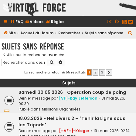
Virtual Force
FAQ
Videos
Règles
R
Site
Accueil du forum
Rechercher
Sujets sans réponse
e
Sujets sans réponse
c
Aller sur la recherche avancée
h
Rechercher
Recherche avancée
e
r
La recherche a retourné 55 résultats
1
2
3
Suivant
c
Sujets
h
Samedi 30.05.2026 | Operation coup de poing
e
Dernier message par
[VF]-Ray Jefferson
«
31 mai 2026,
r
00:39
Publié dans
Missions Organisées
18.03.2026 - Helldivers 2 – "Tenir la Ligne sous
les Tripods"
Dernier message par
[=VF=]-Krieger
«
19 mars 2026, 02:14