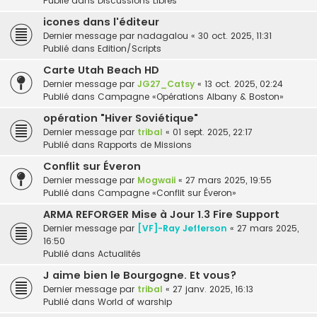
Publié dans
Discussions Libres
icones dans l'éditeur
Dernier message par
nadagalou
«
30 oct. 2025, 11:31
Publié dans
Edition/Scripts
Carte Utah Beach HD
Dernier message par
JG27_Catsy
«
13 oct. 2025, 02:24
Publié dans
Campagne «Opérations Albany & Boston»
opération "Hiver Soviétique"
Dernier message par
tribal
«
01 sept. 2025, 22:17
Publié dans
Rapports de Missions
Conflit sur Éveron
Dernier message par
Mogwaii
«
27 mars 2025, 19:55
Publié dans
Campagne «Conflit sur Éveron»
ARMA REFORGER Mise à Jour 1.3 Fire Support
Dernier message par
[VF]-Ray Jefferson
«
27 mars 2025,
16:50
Publié dans
Actualités
J aime bien le Bourgogne. Et vous?
Dernier message par
tribal
«
27 janv. 2025, 16:13
Publié dans
World of warship