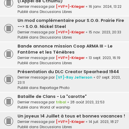
(l’Appel de Cthulhu)
Dernier message par
[=VF=]-Krieger
«
16 janv. 2024, 13:22
Publié dans
Discussions Libres
Un mod complémentaire pour S.O.G. Prairie Fire
--> S.O.G. Nickel Steel
Dernier message par
[=VF=]-Krieger
«
15 nov. 2023, 20:33
Publié dans
Discussions Libres
Bande annonce mission Coop ARMA III - Le
Fantôme et les Ténèbres
Dernier message par
[=VF=]-Krieger
«
13 sept. 2023, 16:19
Publié dans
Discussions Libres
Présentation du DLC Creator Spearhead 1944
Dernier message par
[VF]-Ray Jefferson
«
07 sept. 2023,
23:11
Publié dans
Reportage Photo
Bataille de Clans - La "carotte"
Dernier message par
tribal
«
28 août 2023, 22:53
Publié dans
World of warship
Un joyeux 14 Juillet à tous et bonnes vacances !
Dernier message par
[=VF=]-Krieger
«
14 juil. 2023, 18:27
Publié dans
Discussions Libres