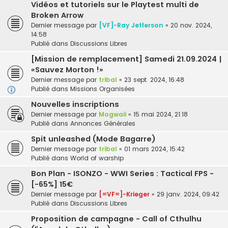
Vidéos et tutoriels sur le Playtest multi de
Broken Arrow
Dernier message par
[VF]-Ray Jefferson
«
20 nov. 2024,
14:58
Publié dans
Discussions Libres
[Mission de remplacement] Samedi 21.09.2024 |
«Sauvez Morton !»
Dernier message par
tribal
«
23 sept. 2024, 16:48
Publié dans
Missions Organisées
Nouvelles inscriptions
Dernier message par
Mogwaii
«
15 mai 2024, 21:18
Publié dans
Annonces Générales
Spit unleashed (Mode Bagarre)
Dernier message par
tribal
«
01 mars 2024, 15:42
Publié dans
World of warship
Bon Plan - ISONZO - WWI Series : Tactical FPS -
[-65%] 15€
Dernier message par
[=VF=]-Krieger
«
29 janv. 2024, 09:42
Publié dans
Discussions Libres
Proposition de campagne - Call of Cthulhu