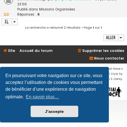
23:59
Publié dans
Missions Organisées
Réponses :
6
La recherche a retourné 2 résultats • Page
1
sur
1
Aller
Site
Accueil du forum
Supprimer les cookies
Nous contacter
Développé par
phpBB
® Forum Software © phpBB Limited
♦ © 2019
Virtual Force
♦
Communauté Steam
♦
Unité Arma3
♦
Confidentialité
♦
Conditions
♦
Flat Style by
En poursuivant votre navigation sur ce site, vous
Ian Bradley
♦ Adapté par
Mogwaii
&
Catsy
.
acceptez l’utilisation de cookies vous permettant
de bénéficier d’une expérience de navigation
optimale.
En savoir plus…
J’accepte