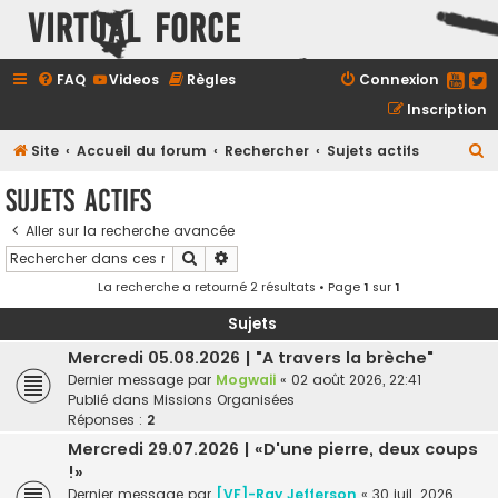
Virtual Force
FAQ
Videos
Règles
Connexion
Inscription
R
Site
Accueil du forum
Rechercher
Sujets actifs
e
Sujets actifs
c
Aller sur la recherche avancée
h
Rechercher
Recherche avancée
e
La recherche a retourné 2 résultats • Page
1
sur
1
r
c
Sujets
h
Mercredi 05.08.2026 | "A travers la brèche"
Dernier message par
Mogwaii
«
02 août 2026, 22:41
e
Publié dans
Missions Organisées
r
Réponses :
2
Mercredi 29.07.2026 | «D'une pierre, deux coups
!»
Dernier message par
[VF]-Ray Jefferson
«
30 juil. 2026,