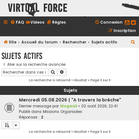
Virtual Force
FAQ
Videos
Règles
Connexion
Inscription
R
Site
Accueil du forum
Rechercher
Sujets actifs
e
Sujets actifs
c
Aller sur la recherche avancée
h
Rechercher
Recherche avancée
e
La recherche a retourné 1 résultat • Page
1
sur
1
r
c
Sujets
h
Mercredi 05.08.2026 | "A travers la brèche"
Dernier message par
Mogwaii
«
02 août 2026, 22:41
e
Publié dans
Missions Organisées
r
Réponses :
2
La recherche a retourné 1 résultat • Page
1
sur
1