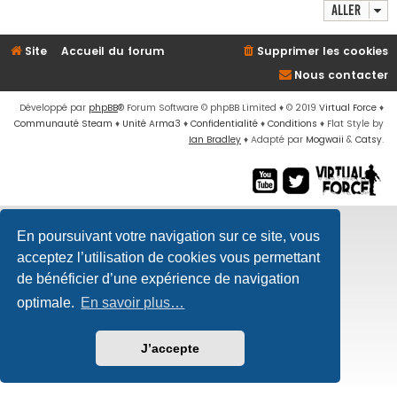
Aller
Site
Accueil du forum
Supprimer les cookies
Nous contacter
Développé par
phpBB
® Forum Software © phpBB Limited
♦ © 2019
Virtual Force
♦
Communauté Steam
♦
Unité Arma3
♦
Confidentialité
♦
Conditions
♦
Flat Style by
Ian Bradley
♦ Adapté par
Mogwaii
&
Catsy
.
En poursuivant votre navigation sur ce site, vous
acceptez l’utilisation de cookies vous permettant
de bénéficier d’une expérience de navigation
optimale.
En savoir plus…
J’accepte