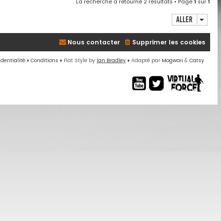
La recherche a retourné 2 résultats • Page
1
sur
1
Aller
Nous contacter
Supprimer les cookies
identialité
♦
Conditions
♦
Flat Style by
Ian Bradley
♦ Adapté par
Mogwaii
&
Catsy
.