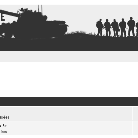
ce
isées
 !»
sées