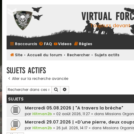
Virtual For
Toujours devant
Raccourcis
FAQ
Videos
Règles
Site
Accueil du forum
Rechercher
Sujets actifs
Sujets actifs
Aller sur la recherche avancée
Rechercher
Recherche avancée
SUJETS
Mercredi 05.08.2026 | "A travers la brèche"
par
Hitman2b
»
02 août 2026, 11:27
» dans
Missions Organ
Mercredi 29.07.2026 | «D'une pierre, deux coups
par
Hitman2b
»
26 juil. 2026, 14:17
» dans
Missions Organi