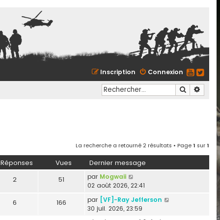
Inscription
Connexion
Recherche
Reche
La recherche a retourné 2 résultats • Page
1
sur
1
Réponses
Vues
Dernier message
par
Mogwaii
2
51
02 août 2026, 22:41
par
[VF]-Ray Jefferson
6
166
30 juil. 2026, 23:59