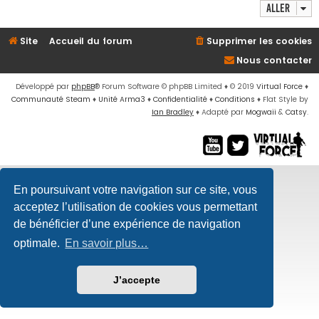
Aller
Site
Accueil du forum
Supprimer les cookies
Nous contacter
Développé par
phpBB
® Forum Software © phpBB Limited
♦ © 2019
Virtual Force
♦
Communauté Steam
♦
Unité Arma3
♦
Confidentialité
♦
Conditions
♦
Flat Style by
Ian Bradley
♦ Adapté par
Mogwaii
&
Catsy
.
En poursuivant votre navigation sur ce site, vous
acceptez l’utilisation de cookies vous permettant
de bénéficier d’une expérience de navigation
optimale.
En savoir plus…
J’accepte