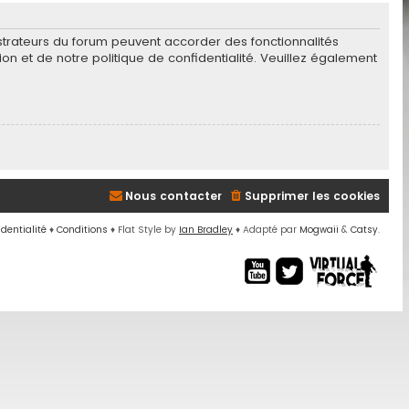
istrateurs du forum peuvent accorder des fonctionnalités
tion et de notre politique de confidentialité. Veuillez également
Nous contacter
Supprimer les cookies
identialité
♦
Conditions
♦
Flat Style by
Ian Bradley
♦ Adapté par
Mogwaii
&
Catsy
.