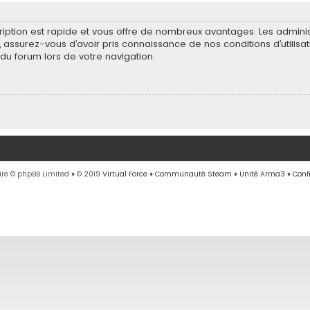
scription est rapide et vous offre de nombreux avantages. Les admin
e, assurez-vous d’avoir pris connaissance de nos conditions d’utilisa
du forum lors de votre navigation.
re © phpBB Limited
♦ © 2019
Virtual Force
♦
Communauté Steam
♦
Unité Arma3
♦
Conf