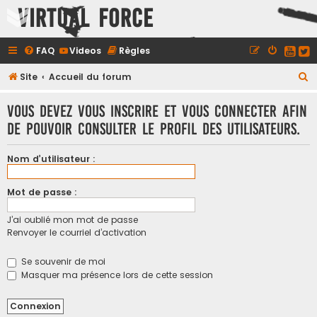
Virtual Force
FAQ
Videos
Règles
R
Site
Accueil du forum
e
Vous devez vous inscrire et vous connecter afin
c
de pouvoir consulter le profil des utilisateurs.
h
e
Nom d’utilisateur :
r
c
Mot de passe :
h
J’ai oublié mon mot de passe
e
Renvoyer le courriel d’activation
r
Se souvenir de moi
Masquer ma présence lors de cette session