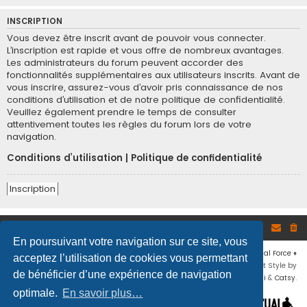
INSCRIPTION
Vous devez être inscrit avant de pouvoir vous connecter.
L’inscription est rapide et vous offre de nombreux avantages.
Les administrateurs du forum peuvent accorder des
fonctionnalités supplémentaires aux utilisateurs inscrits. Avant de
vous inscrire, assurez-vous d’avoir pris connaissance de nos
conditions d’utilisation et de notre politique de confidentialité.
Veuillez également prendre le temps de consulter
attentivement toutes les règles du forum lors de votre
navigation.
Conditions d’utilisation
|
Politique de confidentialité
Inscription
Site
Accueil du forum
En poursuivant votre navigation sur ce site, vous
Développé par
phpBB
® Forum Software © phpBB Limited
♦ © 2019
Virtual Force
♦
acceptez l’utilisation de cookies vous permettant
Communauté Steam
♦
Unité Arma3
♦
Confidentialité
♦
Conditions
♦
Flat Style by
de bénéficier d’une expérience de navigation
Ian Bradley
♦ Adapté par
Mogwaii
&
Catsy
.
optimale.
En savoir plus…