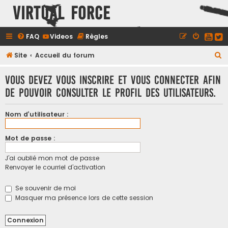
Virtual Force
FAQ
Videos
Règles
R
Site
Accueil du forum
e
Vous devez vous inscrire et vous connecter afin
c
de pouvoir consulter le profil des utilisateurs.
h
e
Nom d’utilisateur :
r
c
Mot de passe :
h
J’ai oublié mon mot de passe
e
Renvoyer le courriel d’activation
r
Se souvenir de moi
Masquer ma présence lors de cette session