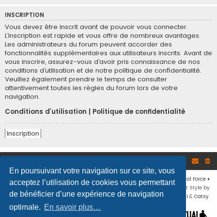
INSCRIPTION
Vous devez être inscrit avant de pouvoir vous connecter.
L’inscription est rapide et vous offre de nombreux avantages.
Les administrateurs du forum peuvent accorder des
fonctionnalités supplémentaires aux utilisateurs inscrits. Avant de
vous inscrire, assurez-vous d’avoir pris connaissance de nos
conditions d’utilisation et de notre politique de confidentialité.
Veuillez également prendre le temps de consulter
attentivement toutes les règles du forum lors de votre
navigation.
Conditions d’utilisation
|
Politique de confidentialité
Inscription
Site
Accueil du forum
En poursuivant votre navigation sur ce site, vous
Développé par
phpBB
® Forum Software © phpBB Limited
♦ © 2019
Virtual Force
♦
acceptez l’utilisation de cookies vous permettant
Communauté Steam
♦
Unité Arma3
♦
Confidentialité
♦
Conditions
♦
Flat Style by
de bénéficier d’une expérience de navigation
Ian Bradley
♦ Adapté par
Mogwaii
&
Catsy
.
optimale.
En savoir plus…