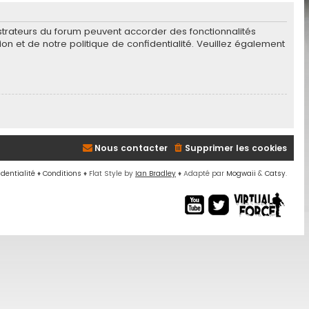
istrateurs du forum peuvent accorder des fonctionnalités
tion et de notre politique de confidentialité. Veuillez également
Nous contacter
Supprimer les cookies
identialité
♦
Conditions
♦
Flat Style by
Ian Bradley
♦ Adapté par
Mogwaii
&
Catsy
.