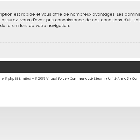
scription est rapide et vous offre de nombreux avantages. Les admin
e, assurez-vous d’avoir pris connaissance de nos conditions d’utilisa
du forum lors de votre navigation.
re © phpBB Limited
♦ © 2019
Virtual Force
♦
Communauté Steam
♦
Unité Arma3
♦
Conf