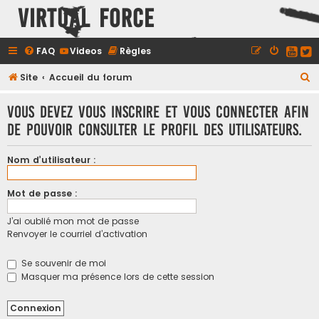
Virtual Force
FAQ
Videos
Règles
R
Site
Accueil du forum
e
Vous devez vous inscrire et vous connecter afin
c
de pouvoir consulter le profil des utilisateurs.
h
e
Nom d’utilisateur :
r
c
Mot de passe :
h
J’ai oublié mon mot de passe
e
Renvoyer le courriel d’activation
r
Se souvenir de moi
Masquer ma présence lors de cette session