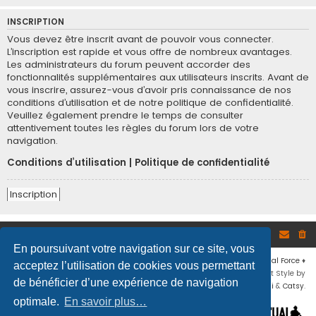
INSCRIPTION
Vous devez être inscrit avant de pouvoir vous connecter.
L’inscription est rapide et vous offre de nombreux avantages.
Les administrateurs du forum peuvent accorder des
fonctionnalités supplémentaires aux utilisateurs inscrits. Avant de
vous inscrire, assurez-vous d’avoir pris connaissance de nos
conditions d’utilisation et de notre politique de confidentialité.
Veuillez également prendre le temps de consulter
attentivement toutes les règles du forum lors de votre
navigation.
Conditions d’utilisation
|
Politique de confidentialité
Inscription
Site
Accueil du forum
En poursuivant votre navigation sur ce site, vous
Développé par
phpBB
® Forum Software © phpBB Limited
♦ © 2019
Virtual Force
♦
acceptez l’utilisation de cookies vous permettant
Communauté Steam
♦
Unité Arma3
♦
Confidentialité
♦
Conditions
♦
Flat Style by
de bénéficier d’une expérience de navigation
Ian Bradley
♦ Adapté par
Mogwaii
&
Catsy
.
optimale.
En savoir plus…