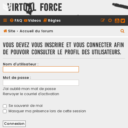
Virtual Force
FAQ
Videos
Règles
R
Site
Accueil du forum
e
Vous devez vous inscrire et vous connecter afin
c
de pouvoir consulter le profil des utilisateurs.
h
e
Nom d’utilisateur :
r
c
Mot de passe :
h
J’ai oublié mon mot de passe
e
Renvoyer le courriel d’activation
r
Se souvenir de moi
Masquer ma présence lors de cette session