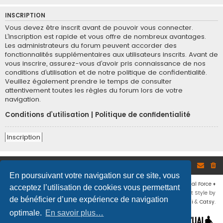
INSCRIPTION
Vous devez être inscrit avant de pouvoir vous connecter.
L’inscription est rapide et vous offre de nombreux avantages.
Les administrateurs du forum peuvent accorder des
fonctionnalités supplémentaires aux utilisateurs inscrits. Avant de
vous inscrire, assurez-vous d’avoir pris connaissance de nos
conditions d’utilisation et de notre politique de confidentialité.
Veuillez également prendre le temps de consulter
attentivement toutes les règles du forum lors de votre
navigation.
Conditions d’utilisation
|
Politique de confidentialité
Inscription
Site
Accueil du forum
En poursuivant votre navigation sur ce site, vous
Développé par
phpBB
® Forum Software © phpBB Limited
♦ © 2019
Virtual Force
♦
acceptez l’utilisation de cookies vous permettant
Communauté Steam
♦
Unité Arma3
♦
Confidentialité
♦
Conditions
♦
Flat Style by
de bénéficier d’une expérience de navigation
Ian Bradley
♦ Adapté par
Mogwaii
&
Catsy
.
optimale.
En savoir plus…