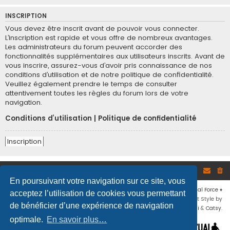
INSCRIPTION
Vous devez être inscrit avant de pouvoir vous connecter.
L’inscription est rapide et vous offre de nombreux avantages.
Les administrateurs du forum peuvent accorder des
fonctionnalités supplémentaires aux utilisateurs inscrits. Avant de
vous inscrire, assurez-vous d’avoir pris connaissance de nos
conditions d’utilisation et de notre politique de confidentialité.
Veuillez également prendre le temps de consulter
attentivement toutes les règles du forum lors de votre
navigation.
Conditions d’utilisation
|
Politique de confidentialité
Inscription
Site
Accueil du forum
En poursuivant votre navigation sur ce site, vous
Développé par
phpBB
® Forum Software © phpBB Limited
♦ © 2019
Virtual Force
♦
acceptez l’utilisation de cookies vous permettant
Communauté Steam
♦
Unité Arma3
♦
Confidentialité
♦
Conditions
♦
Flat Style by
de bénéficier d’une expérience de navigation
Ian Bradley
♦ Adapté par
Mogwaii
&
Catsy
.
optimale.
En savoir plus…