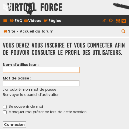
Virtual Force
FAQ
Videos
Règles
R
Site
Accueil du forum
e
Vous devez vous inscrire et vous connecter afin
c
de pouvoir consulter le profil des utilisateurs.
h
e
Nom d’utilisateur :
r
c
Mot de passe :
h
J’ai oublié mon mot de passe
e
Renvoyer le courriel d’activation
r
Se souvenir de moi
Masquer ma présence lors de cette session