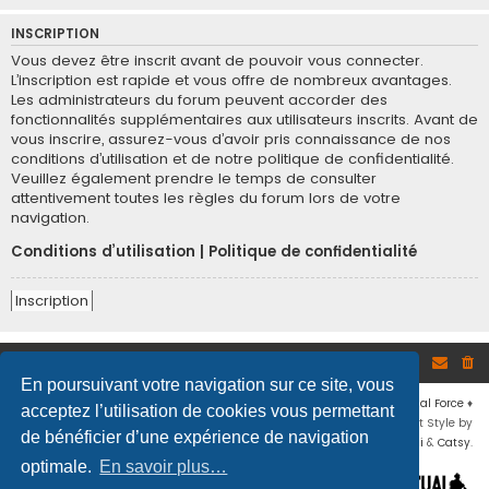
INSCRIPTION
Vous devez être inscrit avant de pouvoir vous connecter.
L’inscription est rapide et vous offre de nombreux avantages.
Les administrateurs du forum peuvent accorder des
fonctionnalités supplémentaires aux utilisateurs inscrits. Avant de
vous inscrire, assurez-vous d’avoir pris connaissance de nos
conditions d’utilisation et de notre politique de confidentialité.
Veuillez également prendre le temps de consulter
attentivement toutes les règles du forum lors de votre
navigation.
Conditions d’utilisation
|
Politique de confidentialité
Inscription
Site
Accueil du forum
En poursuivant votre navigation sur ce site, vous
Développé par
phpBB
® Forum Software © phpBB Limited
♦ © 2019
Virtual Force
♦
acceptez l’utilisation de cookies vous permettant
Communauté Steam
♦
Unité Arma3
♦
Confidentialité
♦
Conditions
♦
Flat Style by
de bénéficier d’une expérience de navigation
Ian Bradley
♦ Adapté par
Mogwaii
&
Catsy
.
optimale.
En savoir plus…