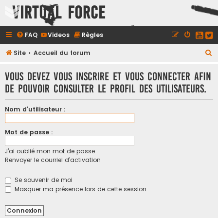
Virtual Force
FAQ
Videos
Règles
R
Site
Accueil du forum
e
Vous devez vous inscrire et vous connecter afin
c
de pouvoir consulter le profil des utilisateurs.
h
e
Nom d’utilisateur :
r
c
Mot de passe :
h
J’ai oublié mon mot de passe
e
Renvoyer le courriel d’activation
r
Se souvenir de moi
Masquer ma présence lors de cette session