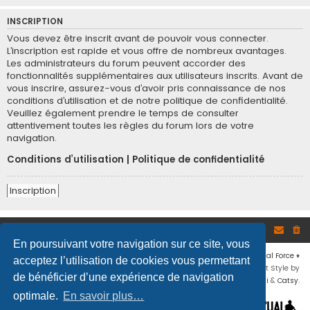
INSCRIPTION
Vous devez être inscrit avant de pouvoir vous connecter.
L’inscription est rapide et vous offre de nombreux avantages.
Les administrateurs du forum peuvent accorder des
fonctionnalités supplémentaires aux utilisateurs inscrits. Avant de
vous inscrire, assurez-vous d’avoir pris connaissance de nos
conditions d’utilisation et de notre politique de confidentialité.
Veuillez également prendre le temps de consulter
attentivement toutes les règles du forum lors de votre
navigation.
Conditions d’utilisation
|
Politique de confidentialité
Inscription
Site
Accueil du forum
En poursuivant votre navigation sur ce site, vous
Développé par
phpBB
® Forum Software © phpBB Limited
♦ © 2019
Virtual Force
♦
acceptez l’utilisation de cookies vous permettant
Communauté Steam
♦
Unité Arma3
♦
Confidentialité
♦
Conditions
♦
Flat Style by
de bénéficier d’une expérience de navigation
Ian Bradley
♦ Adapté par
Mogwaii
&
Catsy
.
optimale.
En savoir plus…