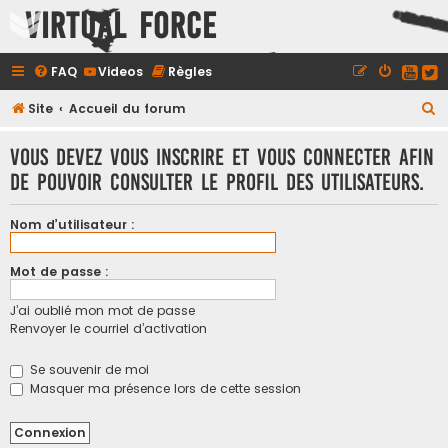
Virtual Force
FAQ
Videos
Règles
R
Site
Accueil du forum
e
Vous devez vous inscrire et vous connecter afin
c
de pouvoir consulter le profil des utilisateurs.
h
e
Nom d’utilisateur :
r
c
Mot de passe :
h
J’ai oublié mon mot de passe
e
Renvoyer le courriel d’activation
r
Se souvenir de moi
Masquer ma présence lors de cette session