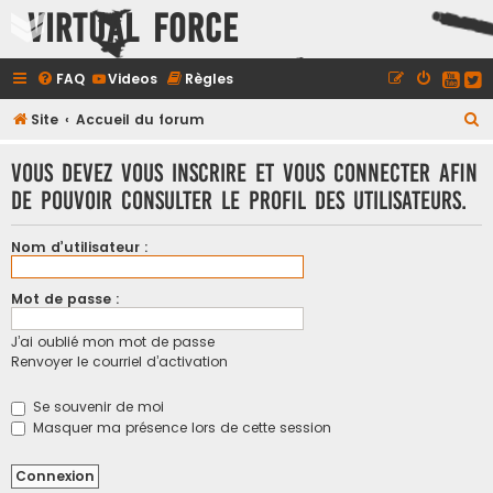
Virtual Force
FAQ
Videos
Règles
R
Site
Accueil du forum
e
Vous devez vous inscrire et vous connecter afin
c
de pouvoir consulter le profil des utilisateurs.
h
e
Nom d’utilisateur :
r
c
Mot de passe :
h
J’ai oublié mon mot de passe
e
Renvoyer le courriel d’activation
r
Se souvenir de moi
Masquer ma présence lors de cette session