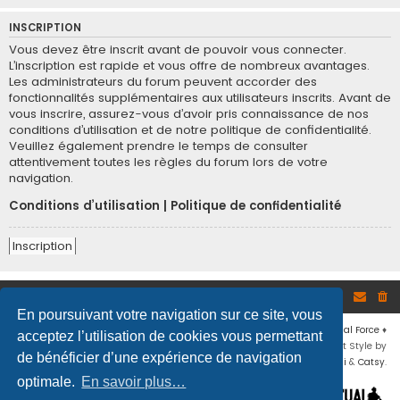
INSCRIPTION
Vous devez être inscrit avant de pouvoir vous connecter.
L’inscription est rapide et vous offre de nombreux avantages.
Les administrateurs du forum peuvent accorder des
fonctionnalités supplémentaires aux utilisateurs inscrits. Avant de
vous inscrire, assurez-vous d’avoir pris connaissance de nos
conditions d’utilisation et de notre politique de confidentialité.
Veuillez également prendre le temps de consulter
attentivement toutes les règles du forum lors de votre
navigation.
Conditions d’utilisation
|
Politique de confidentialité
Inscription
Site
Accueil du forum
En poursuivant votre navigation sur ce site, vous
Développé par
phpBB
® Forum Software © phpBB Limited
♦ © 2019
Virtual Force
♦
acceptez l’utilisation de cookies vous permettant
Communauté Steam
♦
Unité Arma3
♦
Confidentialité
♦
Conditions
♦
Flat Style by
de bénéficier d’une expérience de navigation
Ian Bradley
♦ Adapté par
Mogwaii
&
Catsy
.
optimale.
En savoir plus…