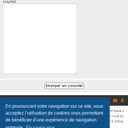
courriel.
Site
Accueil du forum
En poursuivant votre navigation sur ce site, vous
Développé par
phpBB
® Forum Software © phpBB Limited
♦ © 2019
Virtual Force
♦
acceptez l’utilisation de cookies vous permettant
Communauté Steam
♦
Unité Arma3
♦
Confidentialité
♦
Conditions
♦
Flat Style by
de bénéficier d’une expérience de navigation
Ian Bradley
♦ Adapté par
Mogwaii
&
Catsy
.
optimale.
En savoir plus…