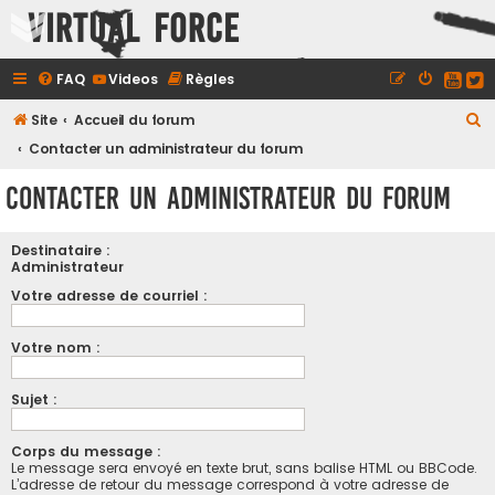
Virtual Force
FAQ
Videos
Règles
R
Site
Accueil du forum
e
Contacter un administrateur du forum
c
Contacter un administrateur du forum
h
e
Destinataire :
r
Administrateur
c
Votre adresse de courriel :
h
Votre nom :
e
r
Sujet :
Corps du message :
Le message sera envoyé en texte brut, sans balise HTML ou BBCode.
L’adresse de retour du message correspond à votre adresse de