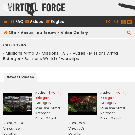
Virtual Force
FAQ
Videos
Règles
R
Site
Accueil du forum
Video Gallery
e
CATEGORIES
c
•
Missions Arma 3
•
Missions IFA 3
•
Autres
•
Missions Arma
h
Reforger
•
Sessions World of warships
e
r
Newest Videos
c
h
Author :
[=VF=]-
Author :
[=VF=]-
e
Krieger
Krieger
r
Category :
Category :
Missions Arma
Missions Arma
Reforger
Reforger
Date : 09 juil.
Date : 02 juil.
2026, 00:19
2026, 12:30
Views : 55
Views : 79
Duration :
Duration :