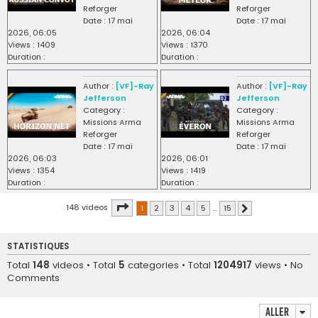
Reforger
Reforger
Date : 17 mai
Date : 17 mai
2026, 06:05
2026, 06:04
Views : 1409
Views : 1370
Duration :
Duration :
Author :
[VF]-Ray
Author :
[VF]-Ray
Jefferson
Jefferson
Category :
Category :
Missions Arma
Missions Arma
Reforger
Reforger
Date : 17 mai
Date : 17 mai
2026, 06:03
2026, 06:01
Views : 1354
Views : 1419
Duration :
Duration :
Page
1
sur
15
148 videos
1
2
3
4
5
…
15
Suivant
STATISTIQUES
Total
148
videos • Total
5
categories • Total
1204917
views • No
Comments
Aller