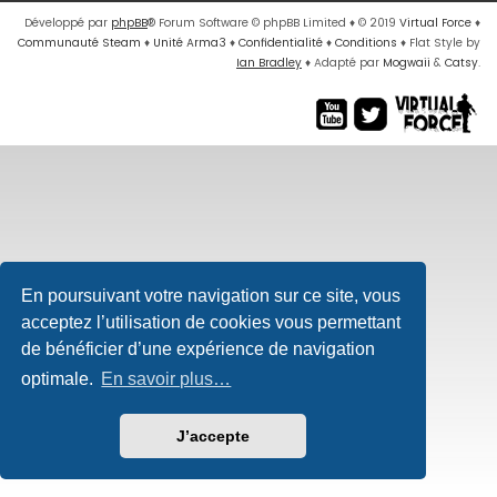
Développé par
phpBB
® Forum Software © phpBB Limited
♦ © 2019
Virtual Force
♦
Communauté Steam
♦
Unité Arma3
♦
Confidentialité
♦
Conditions
♦
Flat Style by
Ian Bradley
♦ Adapté par
Mogwaii
&
Catsy
.
En poursuivant votre navigation sur ce site, vous
acceptez l’utilisation de cookies vous permettant
de bénéficier d’une expérience de navigation
optimale.
En savoir plus…
J’accepte