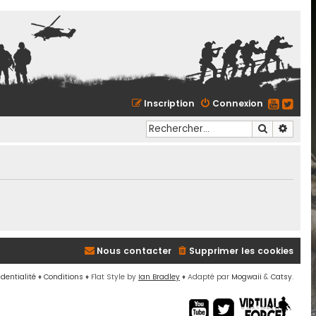
Inscription
Connexion
Recherche
Reche
Nous contacter
Supprimer les cookies
identialité
♦
Conditions
♦
Flat Style by
Ian Bradley
♦ Adapté par
Mogwaii
&
Catsy
.