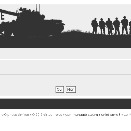
ce
re © phpBB Limited
♦ © 2019
Virtual Force
♦
Communauté Steam
♦
Unité Arma3
♦
Conf