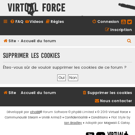
Virtual Force
FAQ
Videos
Règles
Connexion
Inscription
R
Site
Accueil du forum
e
Supprimer les cookies
c
h
Êtes-vous sûr de vouloir supprimer les cookies de ce forum ?
e
r
c
Site
Accueil du forum
Supprimer les cookies
h
Nous contacter
e
r
Développé par
phpBB
® Forum Software © phpBB Limited
♦ © 2019
Virtual Force
♦
Communauté Steam
♦
Unité Arma3
♦
Confidentialité
♦
Conditions
♦
Flat Style by
Ian Bradley
♦ Adapté par
Mogwaii
&
Catsy
.