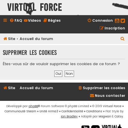
Virtual Force
FAQ
Videos
Règles
Connexion
Inscription
R
Site
Accueil du forum
e
Supprimer les cookies
c
h
Êtes-vous sûr de vouloir supprimer les cookies de ce forum ?
e
r
c
Site
Accueil du forum
Supprimer les cookies
h
Nous contacter
e
r
Développé par
phpBB
® Forum Software © phpBB Limited
♦ © 2019
Virtual Force
♦
Communauté Steam
♦
Unité Arma3
♦
Confidentialité
♦
Conditions
♦
Flat Style by
Ian Bradley
♦ Adapté par
Mogwaii
&
Catsy
.