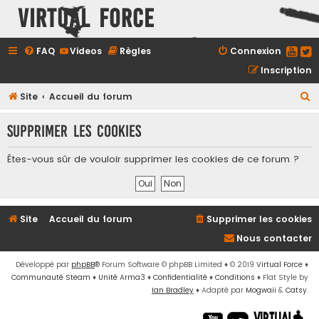
Virtual Force
FAQ
Videos
Règles
Connexion
Inscription
R
Site
Accueil du forum
e
Supprimer les cookies
c
h
Êtes-vous sûr de vouloir supprimer les cookies de ce forum ?
e
r
c
Site
Accueil du forum
Supprimer les cookies
h
Nous contacter
e
r
Développé par
phpBB
® Forum Software © phpBB Limited
♦ © 2019
Virtual Force
♦
Communauté Steam
♦
Unité Arma3
♦
Confidentialité
♦
Conditions
♦
Flat Style by
Ian Bradley
♦ Adapté par
Mogwaii
&
Catsy
.