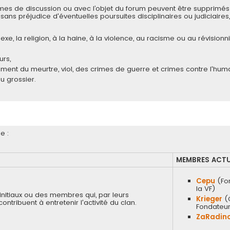
mes de discussion ou avec l’objet du forum peuvent être supprimés
ns préjudice d'éventuelles poursuites disciplinaires ou judiciaires,
sexe, la religion, à la haine, à la violence, au racisme ou au révision
urs,
rement du meurtre, viol, des crimes de guerre et crimes contre l'huma
ou grossier.
e :
MEMBRES ACTU
Cepu
(Fo
la VF)
initiaux ou des membres qui, par leurs
Krieger
(
tribuent à entretenir l'activité du clan.
Fondateur
ZaRadin