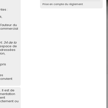
Prise en compte du réglement
tes :
s,
l’auteur du
e commercial
rt. 34 de la
 espace de
 adressées
ion,
pris
es
convient
Il est de
ementation
ient
rectement ou