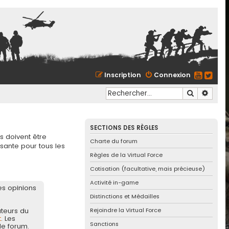
Inscription
Connexion
Recherche
Reche
SECTIONS DES RÈGLES
s doivent être
Charte du forum
sante pour tous les
Règles de la Virtual Force
Cotisation (facultative, mais précieuse)
Activité in-game
es opinions
Distinctions et Médailles
Rejoindre la Virtual Force
teurs du
t
. Les
Sanctions
de forum.