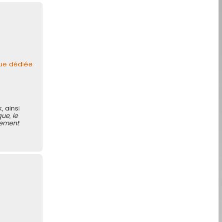
que dédiée
, ainsi
ue, le
llement