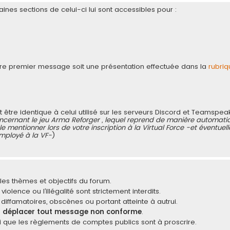
rtaines sections de celui-ci lui sont accessibles pour :
tre premier message soit une présentation effectuée dans la
rubri
être identique à celui utilisé sur les serveurs Discord et Teamspeak
oncernant le jeu Arma Reforger , lequel reprend de manière automatiq
e mentionner lors de votre inscription à la Virtual Force -et éventue
employé à la VF-
)
les thèmes et objectifs du forum.
violence ou l’illégalité sont strictement interdits.
iffamatoires, obscènes ou portant atteinte à autrui.
u déplacer tout message non conforme
.
nsi que les règlements de comptes publics sont à proscrire.