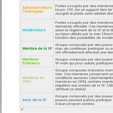
Postes occupés par des membres q
Administrateurs
forum. (
PS. Sur un support tiers t
Techniques
occuper le poste, sans relation do
Postes occupés par des membres o
demande officielle. Ces membres 
Modérateurs
selon le règlement de la VF et la l
ou futurs utilisés par le clan (
forum
fonction des possibilités de modéra
Groupe composés par des joueurs 
Membre de la VF
clan, de contribuer, participer 
ont officiellement effectué une de
Membres
Groupe composés par des joueurs n
Extérieurs
VF mais qui pour autant, participent
Groupe composés d'anciens membres
clan. Ces membres conservent un c
Membres en
conditions aucunes (
sauf exceptio
OPEX
membres en OPEX, certains membre
régulière aux soirées de la VF. (
Nb
attribué ce statut
).
Groupe composés par des joueurs
Amis de la VF
joueurs peuvent parfois participe
à leurs propres soirées.
#