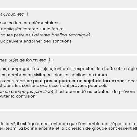
Group, etc...
)
mmunication complémentaires.
tre appliqués comme sur le forum.
tiques prévues (
détente, briefing, technique
).
ux peuvent entraîner des sanctions.
s, Sujet de forum, etc...
) :
, campagnes ou sujets, tant qu’ils respectent la charte et le règl
les membres ou visiteurs selon les sections du forum.
ontenus, mais
ne peut pas supprimer un sujet de forum
sans acc
uf dans les sections expressément prévues pour cela.
on ou campagne planifiée
), il est demandé au créateur de prévenir
viter la confusion.
e la VF, il est également entendu que l'ensemble des règles de la
er-team. La bonne entente et la cohésion de groupe sont essentiel