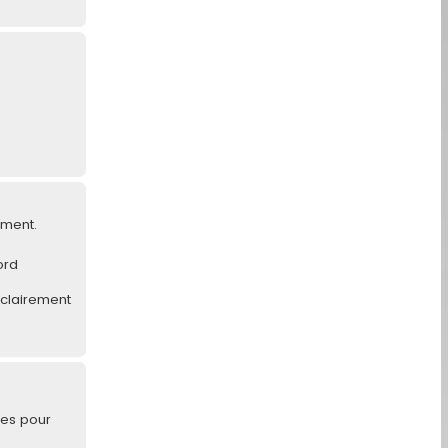
ement.
ord
 clairement
les pour