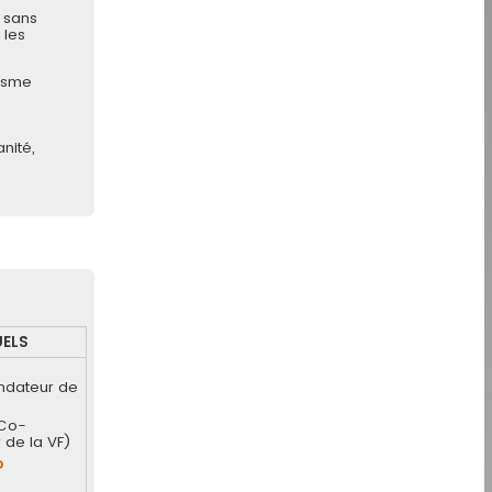
 sans
 les
nisme
nité,
ELS
ndateur de
Co-
 de la VF)
o