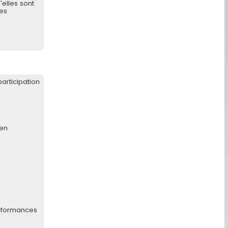
elles sont
pes
articipation
 en
erformances