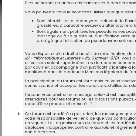
Elles ne seront en aucun cas transmises à des tiers san
Vous pouvez si vous le souhaitez utiliser quelque pseud
Sont interdits les pseudonymes relevant de l’insul
grossières, à caractère sexuel ou attentatoire 
Sont également prohibés les pseudonymes pouvant
message ou à sa qualité ou qualification, ainsi 
protégé que l’utilisation du pseudonyme soit ou 
Vous disposez d'un droit d'accès, de modification, de 
loi « Informatique et Libertés » du 6 janvier 1978
). Vous 
discussion soient supprimées. Les demandes concernant 
par courrier, accompagné d’un justificatif d’identité à 
mentionné dans la rubrique « Mentions légales » du fo
La participation au forum est libre mais en vous inscri
connaissance et accepter les conditions d’utilisation d
Lorsque vous postez un message celui-ci est susceptib
internautes pour les forums ou les discussions publics, 
donc d’être prudent et mesuré.
#
Ce forum est modéré a posteriori, les messages que vo
votre responsabilité de veiller à ce que vos contributi
en vigueur. Les organisateurs du forum et les modérateur
déplacée, inappropriée, contraire aux lois et règlement
non à des tiers.