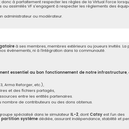
nc à parfaitement respecter les règles de la Virtual Force lorsqu'
s ou assimilés VF s'engagent à respecter les règlements des équi
 un administrateur ou modérateur.
gatoire
à ses membres, membres extérieurs ou joueurs invités. La p
nos événements, ni à l’intégration dans la communauté.
ément essentiel au bon fonctionnement de notre infrastructure
,
, Arma Reforger, etc.),
res et des fichiers partagés,
ssources entre les entités partenaires.
 du nombre de contributeurs ou des dons obtenus.
 groupe spécialisé dans le simulateur
IL-2
, dont
Catsy
est l’un des
e
partition système
dédiée, assurant indépendance, stabilité et p