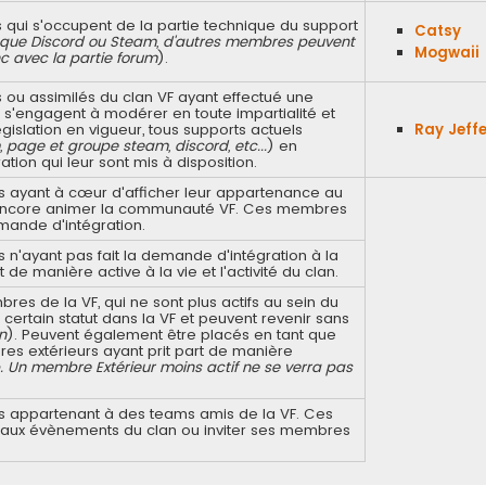
ui s'occupent de la partie technique du support
Catsy
el que Discord ou Steam, d'autres membres peuvent
Mogwaii
nc avec la partie forum
).
u assimilés du clan VF ayant effectué une
s'engagent à modérer en toute impartialité et
égislation en vigueur, tous supports actuels
Ray Jeff
, page et groupe steam, discord, etc...
) en
tion qui leur sont mis à disposition.
ayant à cœur d'afficher leur appartenance au
ou encore animer la communauté VF. Ces membres
mande d'intégration.
'ayant pas fait la demande d'intégration à la
 de manière active à la vie et l'activité du clan.
 de la VF, qui ne sont plus actifs au sein du
ertain statut dans la VF et peuvent revenir sans
n
). Peuvent également être placés en tant que
s extérieurs ayant prit part de manière
. Un membre Extérieur moins actif ne se verra pas
 appartenant à des teams amis de la VF. Ces
r aux évènements du clan ou inviter ses membres