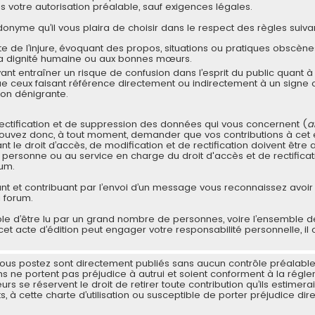
s votre autorisation préalable, sauf exigences légales.
onyme qu’il vous plaira de choisir dans le respect des règles suivan
te de l’injure, évoquant des propos, situations ou pratiques obscène
à la dignité humaine ou aux bonnes mœurs.
 entraîner un risque de confusion dans l’esprit du public quant à 
que ceux faisant référence directement ou indirectement à un sign
non dénigrante.
rectification et de suppression des données qui vous concernent (
a
pouvez donc, à tout moment, demander que vos contributions à cet
le droit d’accès, de modification et de rectification doivent être
la personne ou au service en charge du droit d'accès et de rectificat
rum.
vant et contribuant par l’envoi d’un message vous reconnaissez avoir 
u forum.
le d’être lu par un grand nombre de personnes, voire l’ensemble d
cet acte d’édition peut engager votre responsabilité personnelle, il 
us postez sont directement publiés sans aucun contrôle préalable. 
ons ne portent pas préjudice à autrui et soient conforment à la régl
s se réservent le droit de retirer toute contribution qu’ils estimera
s, à cette charte d’utilisation ou susceptible de porter préjudice di