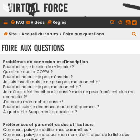
Virtual Force
FAQ
Videos
Règles
R
Site
Accueil du forum
Foire aux questions
e
Foire aux questions
c
h
Problèmes de connexion et d’inscription
e
Pourquoi ai-je besoin de m’inscrire ?
Qu’est-ce que la COPPA ?
r
Pourquoi ne puis-je pas m’inscrire ?
Je suis inscrit mais je ne peux pas me connecter !
c
Pourquoi ne puis-je pas me connecter ?
h
Je m’étais déjà inscrit par le passé mais ne peux à présent plus me
connecter ?!
e
J’ai perdu mon mot de passe !
r
Pourquoi suis-je déconnecté automatiquement ?
À quoi sert « Supprimer les cookies » ?
Préférences et paramètres des utilisateurs
Comment puis-je modifier mes paramètres ?
Comment puis-je masquer mon nom d’utilisateur de la liste des
utilisateurs en ligne ?