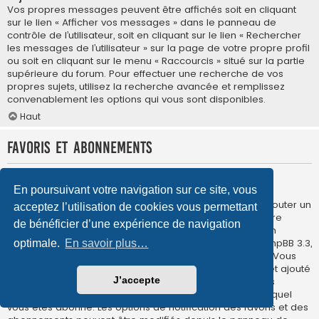
Vos propres messages peuvent être affichés soit en cliquant
sur le lien « Afficher vos messages » dans le panneau de
contrôle de l’utilisateur, soit en cliquant sur le lien « Rechercher
les messages de l’utilisateur » sur la page de votre propre profil
ou soit en cliquant sur le menu « Raccourcis » situé sur la partie
supérieure du forum. Pour effectuer une recherche de vos
propres sujets, utilisez la recherche avancée et remplissez
convenablement les options qui vous sont disponibles.
Haut
Favoris et abonnements
Quelle est la différence entre les favoris et les
En poursuivant votre navigation sur ce site, vous
abonnements ?
Dans phpBB 3.0, la fonctionnalité qui vous permettait d’ajouter un
acceptez l’utilisation de cookies vous permettant
sujet aux favoris était similaire à celle présente dans votre
de bénéficier d’une expérience de navigation
navigateur internet. Vous ne receviez aucune notification
lorsqu’un sujet ajouté aux favoris était mis à jour. Dans phpBB 3.3,
optimale.
En savoir plus…
les favoris sont davantage similaires aux abonnements. Vous
pouvez à présent recevoir une notification lorsqu’un sujet ajouté
J’accepte
aux favoris est mis à jour. L’abonnement, quant à lui, vous
préviendra de la mise à jour d’un forum ou d’un sujet auquel
vous êtes abonné. Les options de notification des favoris et des