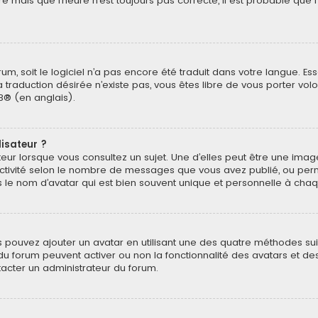
e mais que l’heure n’est toujours pas correcte, il est probable que 
forum, soit le logiciel n’a pas encore été traduit dans votre langue.
 la traduction désirée n’existe pas, vous êtes libre de vous porter v
B
® (en anglais).
lisateur ?
teur lorsque vous consultez un sujet. Une d’elles peut être une im
activité selon le nombre de messages que vous avez publié, ou permet 
e nom d’avatar qui est bien souvent unique et personnelle à chaque
ous pouvez ajouter un avatar en utilisant une des quatre méthodes suiv
du forum peuvent activer ou non la fonctionnalité des avatars et des 
tacter un administrateur du forum.