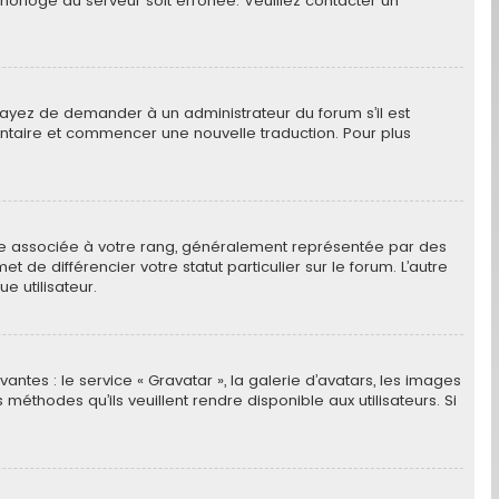
l’horloge du serveur soit erronée. Veuillez contacter un
 Essayez de demander à un administrateur du forum s’il est
olontaire et commencer une nouvelle traduction. Pour plus
age associée à votre rang, généralement représentée par des
de différencier votre statut particulier sur le forum. L’autre
 utilisateur.
antes : le service « Gravatar », la galerie d’avatars, les images
méthodes qu’ils veuillent rendre disponible aux utilisateurs. Si