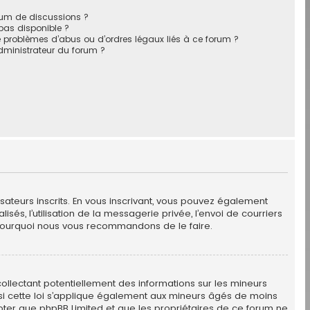
rum de discussions ?
 pas disponible ?
 problèmes d’abus ou d’ordres légaux liés à ce forum ?
ministrateur du forum ?
isateurs inscrits. En vous inscrivant, vous pouvez également
sés, l’utilisation de la messagerie privée, l’envoi de courriers
est pourquoi nous vous recommandons de le faire.
collectant potentiellement des informations sur les mineurs
si cette loi s’applique également aux mineurs âgés de moins
 noter que phpBB Limited et que les propriétaires de ce forum ne