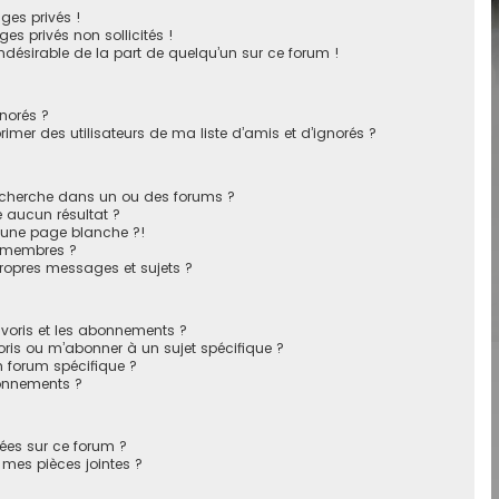
ges privés !
es privés non sollicités !
 indésirable de la part de quelqu’un sur ce forum !
gnorés ?
mer des utilisateurs de ma liste d’amis et d’ignorés ?
echerche dans un ou des forums ?
 aucun résultat ?
 une page blanche ?!
 membres ?
ropres messages et sujets ?
favoris et les abonnements ?
ris ou m’abonner à un sujet spécifique ?
 forum spécifique ?
onnements ?
sées sur ce forum ?
mes pièces jointes ?