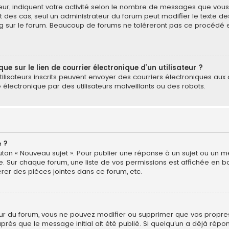
ur, indiquent votre activité selon le nombre de messages que vous av
t des cas, seul un administrateur du forum peut modifier le texte 
ng sur le forum. Beaucoup de forums ne toléreront pas ce procédé 
e sur le lien de courrier électronique d’un utilisateur ?
s utilisateurs inscrits peuvent envoyer des courriers électroniques au
lectronique par des utilisateurs malveillants ou des robots.
 ?
uton « Nouveau sujet ». Pour publier une réponse à un sujet ou un m
e. Sur chaque forum, une liste de vos permissions est affichée en b
rer des pièces jointes dans ce forum, etc.
ur du forum, vous ne pouvez modifier ou supprimer que vos prop
près que le message initial ait été publié. Si quelqu’un a déjà répo