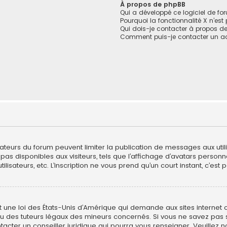
À propos de phpBB
Qui a développé ce logiciel de fo
Pourquoi la fonctionnalité X n’est
Qui dois-je contacter à propos de
Comment puis-je contacter un ad
trateurs du forum peuvent limiter la publication de messages aux util
s disponibles aux visiteurs, tels que l’affichage d’avatars personnali
utilisateurs, etc. L’inscription ne vous prend qu’un court instant, c’
t une loi des États-Unis d’Amérique qui demande aux sites internet 
 des tuteurs légaux des mineurs concernés. Si vous ne savez pas 
ntacter un conseiller juridique qui pourra vous renseigner. Veuillez