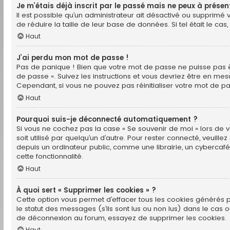
Je m’étais déjà inscrit par le passé mais ne peux à prése
Il est possible qu’un administrateur ait désactivé ou supprim
de réduire la taille de leur base de données. Si tel était le c
Haut
J’ai perdu mon mot de passe !
Pas de panique ! Bien que votre mot de passe ne puisse pas êtr
de passe ». Suivez les instructions et vous devriez être en 
Cependant, si vous ne pouvez pas réinitialiser votre mot de pa
Haut
Pourquoi suis-je déconnecté automatiquement ?
Si vous ne cochez pas la case « Se souvenir de moi » lors de
soit utilisé par quelqu’un d’autre. Pour rester connecté, veui
depuis un ordinateur public, comme une librairie, un cybercafé, 
cette fonctionnalité.
Haut
À quoi sert « Supprimer les cookies » ?
Cette option vous permet d’effacer tous les cookies générés p
le statut des messages (s’ils sont lus ou non lus) dans le cas
de déconnexion au forum, essayez de supprimer les cookies.
Haut