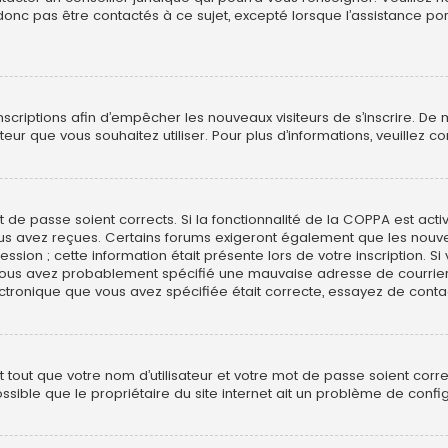
onc pas être contactés à ce sujet, excepté lorsque l’assistance por
 inscriptions afin d’empêcher les nouveaux visiteurs de s’inscrire. 
isateur que vous souhaitez utiliser. Pour plus d’informations, veuillez
ot de passe soient corrects. Si la fonctionnalité de la COPPA est ac
 vous avez reçues. Certains forums exigeront également que les nouve
ssion ; cette information était présente lors de votre inscription. Si
 vous avez probablement spécifié une mauvaise adresse de courrier é
lectronique que vous avez spécifiée était correcte, essayez de conta
tout que votre nom d’utilisateur et votre mot de passe soient correct
ible que le propriétaire du site internet ait un problème de configur