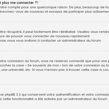
nt plus me connecter ?!
é votre compte pour une quelconque raison. De plus, beaucoup de for
as, inscrivez-vous de nouveau et essayez de participer plus activeme
e récupéré, il peut facilement être réinitialisé. Veuillez vous rend
mesure de pouvoir vous connecter de nouveau rapidement.
sse, nous vous invitons à contacter un administrateur du forum.
 votre connexion au forum, vous ne resterez connecté que pour une 
llez cocher la case « Se souvenir de moi » lors de votre connexion 
une université, etc. Si vous n’arrivez pas à trouver cette case à coc
ar phpBB 3.3 qui conservent votre authentification et votre connex
 où cette fonctionnalité a été activée par un administrateur du foru