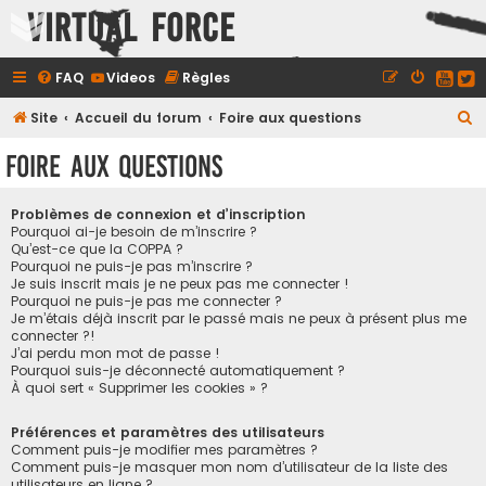
Virtual Force
FAQ
Videos
Règles
R
Site
Accueil du forum
Foire aux questions
e
Foire aux questions
c
h
Problèmes de connexion et d’inscription
e
Pourquoi ai-je besoin de m’inscrire ?
Qu’est-ce que la COPPA ?
r
Pourquoi ne puis-je pas m’inscrire ?
Je suis inscrit mais je ne peux pas me connecter !
c
Pourquoi ne puis-je pas me connecter ?
h
Je m’étais déjà inscrit par le passé mais ne peux à présent plus me
connecter ?!
e
J’ai perdu mon mot de passe !
r
Pourquoi suis-je déconnecté automatiquement ?
À quoi sert « Supprimer les cookies » ?
Préférences et paramètres des utilisateurs
Comment puis-je modifier mes paramètres ?
Comment puis-je masquer mon nom d’utilisateur de la liste des
utilisateurs en ligne ?