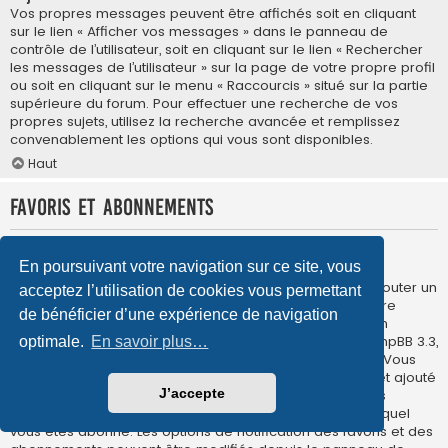
Vos propres messages peuvent être affichés soit en cliquant
sur le lien « Afficher vos messages » dans le panneau de
contrôle de l’utilisateur, soit en cliquant sur le lien « Rechercher
les messages de l’utilisateur » sur la page de votre propre profil
ou soit en cliquant sur le menu « Raccourcis » situé sur la partie
supérieure du forum. Pour effectuer une recherche de vos
propres sujets, utilisez la recherche avancée et remplissez
convenablement les options qui vous sont disponibles.
Haut
Favoris et abonnements
Quelle est la différence entre les favoris et les
En poursuivant votre navigation sur ce site, vous
abonnements ?
Dans phpBB 3.0, la fonctionnalité qui vous permettait d’ajouter un
acceptez l’utilisation de cookies vous permettant
sujet aux favoris était similaire à celle présente dans votre
de bénéficier d’une expérience de navigation
navigateur internet. Vous ne receviez aucune notification
lorsqu’un sujet ajouté aux favoris était mis à jour. Dans phpBB 3.3,
optimale.
En savoir plus…
les favoris sont davantage similaires aux abonnements. Vous
pouvez à présent recevoir une notification lorsqu’un sujet ajouté
J’accepte
aux favoris est mis à jour. L’abonnement, quant à lui, vous
préviendra de la mise à jour d’un forum ou d’un sujet auquel
vous êtes abonné. Les options de notification des favoris et des