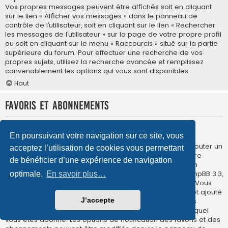
Vos propres messages peuvent être affichés soit en cliquant
sur le lien « Afficher vos messages » dans le panneau de
contrôle de l’utilisateur, soit en cliquant sur le lien « Rechercher
les messages de l’utilisateur » sur la page de votre propre profil
ou soit en cliquant sur le menu « Raccourcis » situé sur la partie
supérieure du forum. Pour effectuer une recherche de vos
propres sujets, utilisez la recherche avancée et remplissez
convenablement les options qui vous sont disponibles.
Haut
Favoris et abonnements
Quelle est la différence entre les favoris et les
En poursuivant votre navigation sur ce site, vous
abonnements ?
Dans phpBB 3.0, la fonctionnalité qui vous permettait d’ajouter un
acceptez l’utilisation de cookies vous permettant
sujet aux favoris était similaire à celle présente dans votre
de bénéficier d’une expérience de navigation
navigateur internet. Vous ne receviez aucune notification
lorsqu’un sujet ajouté aux favoris était mis à jour. Dans phpBB 3.3,
optimale.
En savoir plus…
les favoris sont davantage similaires aux abonnements. Vous
pouvez à présent recevoir une notification lorsqu’un sujet ajouté
J’accepte
aux favoris est mis à jour. L’abonnement, quant à lui, vous
préviendra de la mise à jour d’un forum ou d’un sujet auquel
vous êtes abonné. Les options de notification des favoris et des