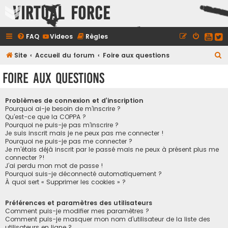
Virtual Force
FAQ
Videos
Règles
R
Site
Accueil du forum
Foire aux questions
e
Foire aux questions
c
h
Problèmes de connexion et d’inscription
e
Pourquoi ai-je besoin de m’inscrire ?
Qu’est-ce que la COPPA ?
r
Pourquoi ne puis-je pas m’inscrire ?
Je suis inscrit mais je ne peux pas me connecter !
c
Pourquoi ne puis-je pas me connecter ?
h
Je m’étais déjà inscrit par le passé mais ne peux à présent plus me
connecter ?!
e
J’ai perdu mon mot de passe !
r
Pourquoi suis-je déconnecté automatiquement ?
À quoi sert « Supprimer les cookies » ?
Préférences et paramètres des utilisateurs
Comment puis-je modifier mes paramètres ?
Comment puis-je masquer mon nom d’utilisateur de la liste des
utilisateurs en ligne ?