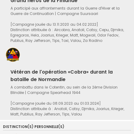
Grand héros de la Finlande
A participé aux affrontements durant la Guerre d'Hiver et la
Guerre de Continuation | Campagne Suursaari
[Campagne jouée du 13.11.2020 au 04.02.2022]
Distinction attribuée à : Aircobra, Anatoli, Catsy, Cepu, Djmika,
Egregoros, Heia, Joarius, Krieger, Matt, Mogwaii, Odor Fedov,
Publius, Ray Jefferson, Tips, Toxi, Valou, Za Radino
Vétéran de l'opération «Cobra» durant la
bataille de Normandie
A combattu dans le Cotentin, au sein de la 2ème Division
Blindée | Campagne Spearhead 1944
[Campagne jouée du 08.09.2023 au 01.03.2024]
Distinction attribuée à : Anatoli, Catsy, Djmika, Joarius, Krieger,
Matt, Publius, Ray Jefferson, Tips, Valou
DISTINCTION(S) PERSONNELLE(S)