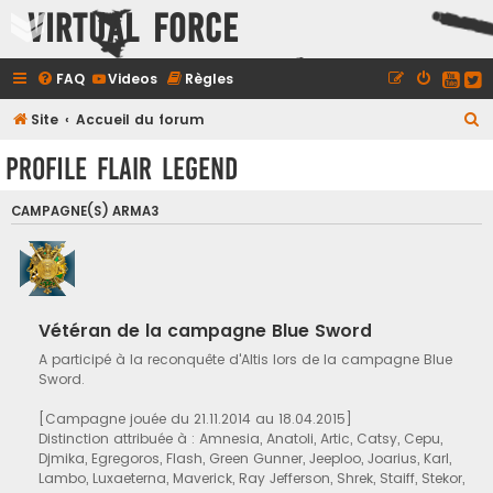
Virtual Force
FAQ
Videos
Règles
R
Site
Accueil du forum
e
Profile Flair Legend
c
h
CAMPAGNE(S) ARMA3
e
r
c
h
Vétéran de la campagne Blue Sword
e
A participé à la reconquête d'Altis lors de la campagne Blue
r
Sword.
[Campagne jouée du 21.11.2014 au 18.04.2015]
Distinction attribuée à : Amnesia, Anatoli, Artic, Catsy, Cepu,
Djmika, Egregoros, Flash, Green Gunner, Jeeploo, Joarius, Karl,
Lambo, Luxaeterna, Maverick, Ray Jefferson, Shrek, Staiff, Stekor,