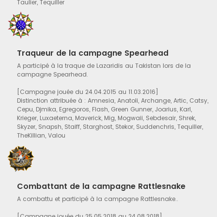
Taulier, Tequiller
Traqueur de la campagne Spearhead
A participé à la traque de Lazaridis au Takistan lors de la
campagne Spearhead.
[Campagne jouée du 24.04.2015 au 11.03.2016]
Distinction attribuée à : Amnesia, Anatoli, Archange, Artic, Catsy,
Cepu, Djmika, Egregoros, Flash, Green Gunner, Joarius, Karl,
Krieger, Luxaeterna, Maverick, Mig, Mogwaii, Sebdesair, Shrek,
Skyzer, Snapsh, Staiff, Starghost, Stekor, Suddenchris, Tequiller,
TheKillian, Valou
Combattant de la campagne Rattlesnake
A combattu et participé à la campagne Rattlesnake..
[Campagne jouée du 25.05.2018 au 24.08.2018]