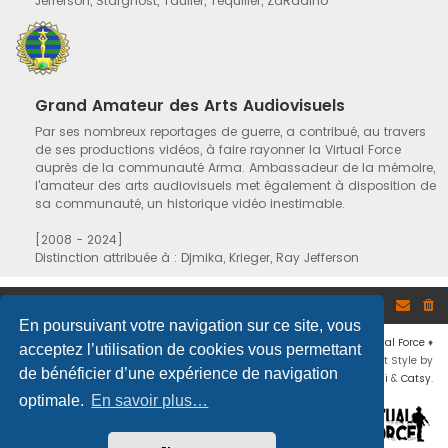
Jefferson, Starghost, Taulier, Tequiller, ZaRadino
Grand Amateur des Arts Audiovisuels
Par ses nombreux reportages de guerre, a contribué, au travers
de ses productions vidéos, à faire rayonner la Virtual Force
auprès de la communauté Arma. Ambassadeur de la mémoire,
l'amateur des arts audiovisuels met également à disposition de
sa communauté, un historique vidéo inestimable.
[2008 - 2024]
Distinction attribuée à : Djmika, Krieger, Ray Jefferson
Site
Accueil du forum
En poursuivant votre navigation sur ce site, vous
Développé par
phpBB
® Forum Software © phpBB Limited
♦ © 2019
Virtual Force
♦
acceptez l’utilisation de cookies vous permettant
Communauté Steam
♦
Unité Arma3
♦
Confidentialité
♦
Conditions
♦
Flat Style by
de bénéficier d’une expérience de navigation
Ian Bradley
♦ Adapté par
Mogwaii
&
Catsy
.
optimale.
En savoir plus…