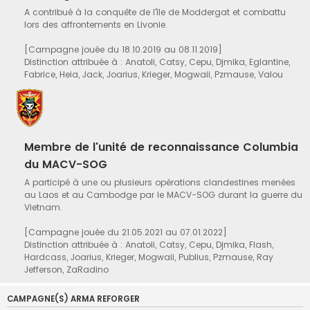
A contribué à la conquête de l'île de Moddergat et combattu
lors des affrontements en Livonie.
[Campagne jouée du 18.10.2019 au 08.11.2019]
Distinction attribuée à : Anatoli, Catsy, Cepu, Djmika, Eglantine,
Fabrice, Heia, Jack, Joarius, Krieger, Mogwaii, Pzmause, Valou
Membre de l'unité de reconnaissance Columbia
du MACV-SOG
A participé à une ou plusieurs opérations clandestines menées
au Laos et au Cambodge par le MACV-SOG durant la guerre du
Vietnam.
[Campagne jouée du 21.05.2021 au 07.01.2022]
Distinction attribuée à : Anatoli, Catsy, Cepu, Djmika, Flash,
Hardcass, Joarius, Krieger, Mogwaii, Publius, Pzmause, Ray
Jefferson, ZaRadino
CAMPAGNE(S) ARMA REFORGER